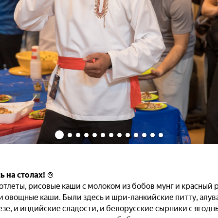
ь на столах!
🍲
котлеты, рисовые каши с молоком из бобов мунг и красный 
 овощные каши. Были здесь и шри-ланкийские питту, алува, 
езе, и индийские сладости, и белорусские сырники с ягод