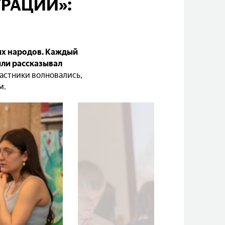
РАЦИИ»:
их народов. Каждый
 или рассказывал
астники волновались,
м.