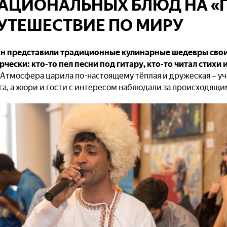
АЦИОНАЛЬНЫХ БЛЮД НА «Г
УТЕШЕСТВИЕ ПО МИРУ
ран представили традиционные кулинарные шедевры сво
чески: кто-то пел песни под гитару, кто-то читал стихи
Атмосфера царила по-настоящему тёплая и дружеская – уч
а, а жюри и гости с интересом наблюдали за происходящи