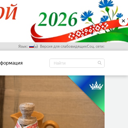
✕
Язык:
Версия для слабовидящих
Соц. сети:
Русский
формация
Белорусский
Английский
Китайский