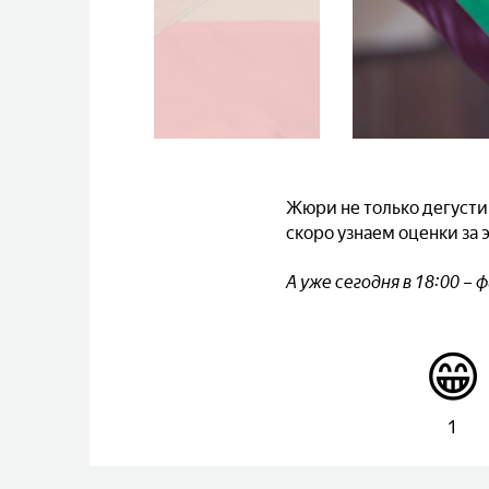
Жюри не только дегусти
скоро узнаем оценки за 
А уже сегодня в 18:00 – 
😁
1