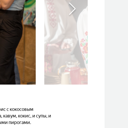
рис с кокосовым
кавум, кокис, и супы, и
ными пирогами.