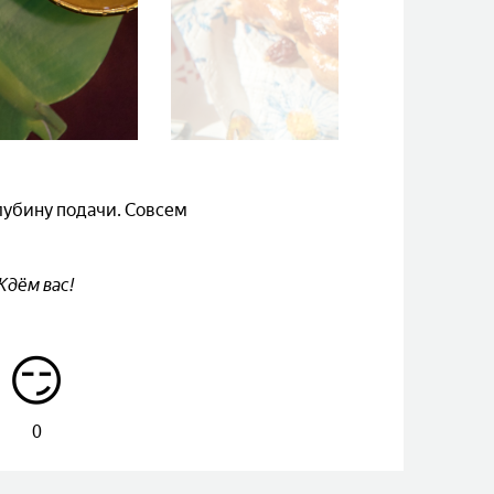
лубину подачи. Совсем
Ждём вас!
😏
0